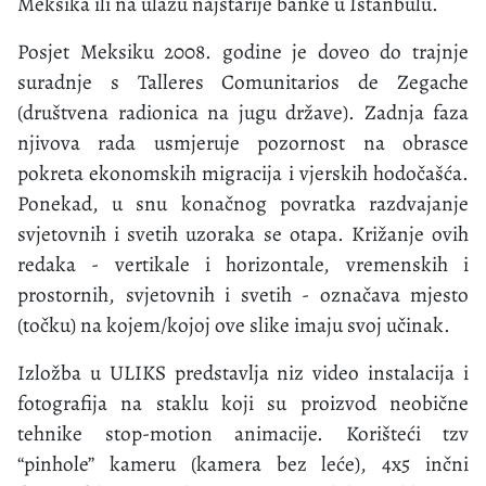
Meksika ili na ulazu najstarije banke u Istanbulu.
Posjet Meksiku 2008. godine je doveo do trajnje
suradnje s Talleres Comunitarios de Zegache
(društvena radionica na jugu države). Zadnja faza
njivova rada usmjeruje pozornost na obrasce
pokreta ekonomskih migracija i vjerskih hodočašća.
Ponekad, u snu konačnog povratka razdvajanje
svjetovnih i svetih uzoraka se otapa. Križanje ovih
redaka - vertikale i horizontale, vremenskih i
prostornih, svjetovnih i svetih - označava mjesto
(točku) na kojem/kojoj ove slike imaju svoj učinak.
Izložba u ULIKS predstavlja niz video instalacija i
fotografija na staklu koji su proizvod neobične
tehnike stop-motion animacije. Korišteći tzv
“pinhole” kameru (kamera bez leće), 4x5 inčni